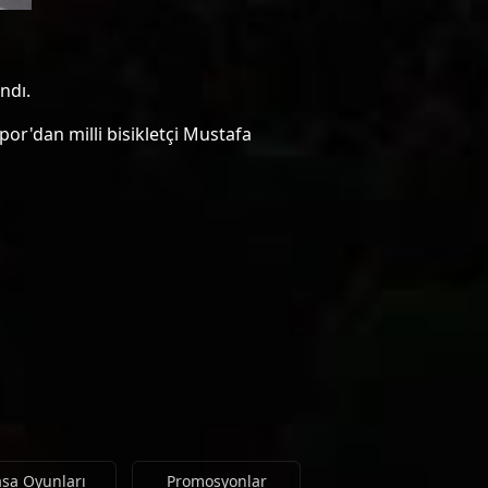
ndı.
or'dan milli bisikletçi Mustafa
sa Oyunları
Promosyonlar