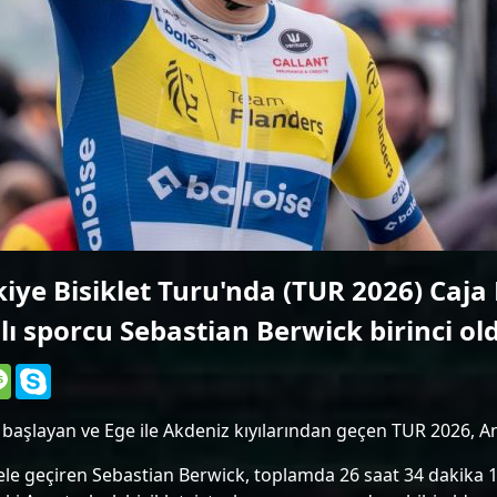
Bodru
Yarın,
Bodrum
Yarın,
Vanspo
Yarın,
Vanspo
Yarın,
ye Bisiklet Turu'nda (TUR 2026) Caja
Benfic
ı sporcu Sebastian Berwick birinci ol
Bugün
Galata
Message
Skype
Bugün
Nantes
 başlayan ve Ege ile Akdeniz kıyılarından geçen TUR 2026, An
i ele geçiren Sebastian Berwick, toplamda 26 saat 34 dakika 
Bugün
Sochau