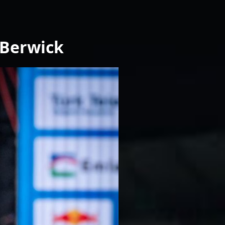
, 21:30
aspor - Keçiörengücü (TRT Spor)
, 21:30
 Berwick
aspor - Keçiörengücü (beIN Sports 2)
, 22:30
a - Sporting Lisbon (beIN Sports 3)
 19:00
r - Muğlaspor (TRT Spor)
 19:00
r - Muğlaspor (beIN Sports 2)
 19:00
por - Karagümrük (beIN Sports Max 1)
 20:00
- Alverca (beIN Sports 3)
 21:30