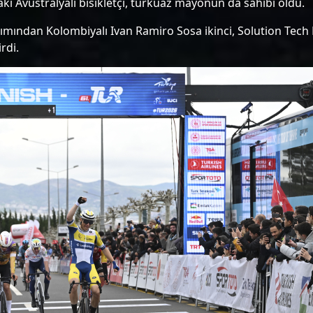
ki Avustralyalı bisikletçi, turkuaz mayonun da sahibi oldu.
mından Kolombiyalı Ivan Ramiro Sosa ikinci, Solution Tech N
rdi.