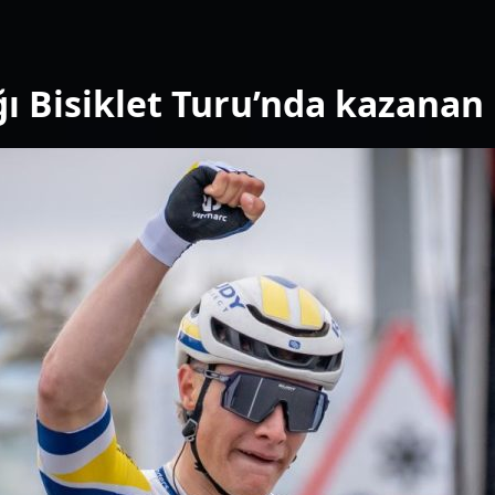
Bugün
Antaly
Bugün
 Bisiklet Turu’nda kazanan
Antaly
Bugün
Estrel
Yarın,
Sarıye
Yarın,
Sarıye
Yarın,
Iğdırs
Yarın,
Porto 
Yarın,