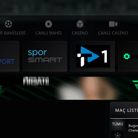
R BAHISLERI
CANLI BAHIS
CASINO
CANLI CASINO
MAÇ LIST
TÜMÜ
Bugün
Chelse