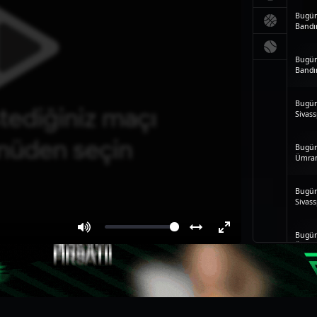
Bugün
Bandır
Bugün
Bandır
Bugün
Sivass
Bugün
Ümran
Bugün
Sivass
Bugün
Ümrani
Bugün
Göztep