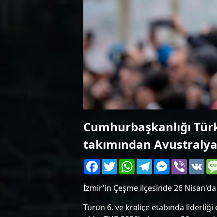
Cumhurbaşkanlığı Türki
takımından Avustralyal
Facebook
Twitter
WhatsApp
Telegram
Messenger
Viber
VK
İzmir'in Çeşme ilçesinde 26 Nisan'da
Turun 6. ve kraliçe etabında liderliğ