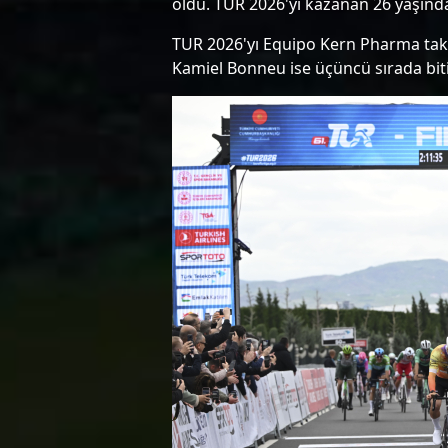
oldu. TUR 2026'yı kazanan 26 yaşında
TUR 2026'yı Equipo Kern Pharma takı
Kamiel Bonneu ise üçüncü sırada biti