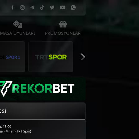
MASA OYUNLARI
PROMOSYONLAR
ESI
, 15:00
a - Milan (TRT Spor)